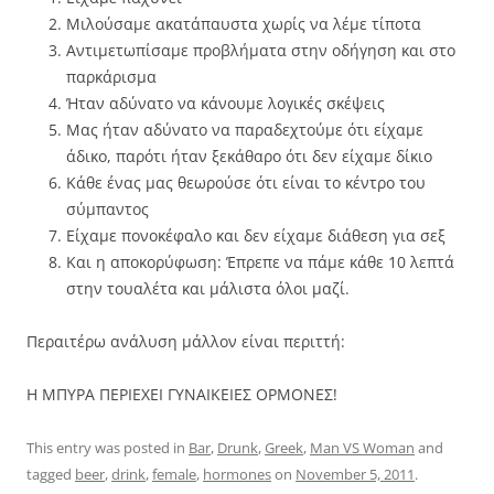
Μιλούσαμε ακατάπαυστα χωρίς να λέμε τίποτα
Αντιμετωπίσαμε προβλήματα στην οδήγηση και στο
παρκάρισμα
Ήταν αδύνατο να κάνουμε λογικές σκέψεις
Μας ήταν αδύνατο να παραδεχτούμε ότι είχαμε
άδικο, παρότι ήταν ξεκάθαρο ότι δεν είχαμε δίκιο
Κάθε ένας μας θεωρούσε ότι είναι το κέντρο του
σύμπαντος
Είχαμε πονοκέφαλο και δεν είχαμε διάθεση για σεξ
Και η αποκορύφωση: Έπρεπε να πάμε κάθε 10 λεπτά
στην τουαλέτα και μάλιστα όλοι μαζί.
Περαιτέρω ανάλυση μάλλον είναι περιττή:
Η ΜΠΥΡΑ ΠΕΡΙΕΧΕΙ ΓΥΝΑΙΚΕΙΕΣ ΟΡΜΟΝΕΣ!
This entry was posted in
Bar
,
Drunk
,
Greek
,
Man VS Woman
and
tagged
beer
,
drink
,
female
,
hormones
on
November 5, 2011
.