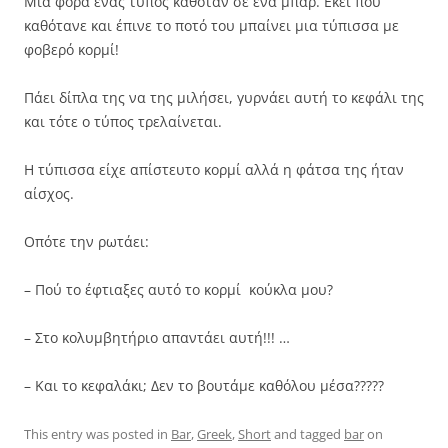
Μιά φορά ένας τύπος καθόταν σε ένα μπαρ. Εκεί που
καθότανε και έπινε το ποτό του μπαίνει μια τύπισσα με
φοβερό κορμί!
Πάει δίπλα της να της μιλήσει, γυρνάει αυτή το κεφάλι της
και τότε ο τύπος τρελαίνεται.
Η τύπισσα είχε απίστευτο κορμί αλλά η φάτσα της ήταν
αίσχος.
Οπότε την ρωτάει:
– Πού το έφτιαξες αυτό το κορμί κούκλα μου?
– Στο κολυμβητήριο απαντάει αυτή!!! …
– Και το κεφαλάκι; Δεν το βουτάμε καθόλου μέσα?????
This entry was posted in
Bar
,
Greek
,
Short
and tagged
bar
on