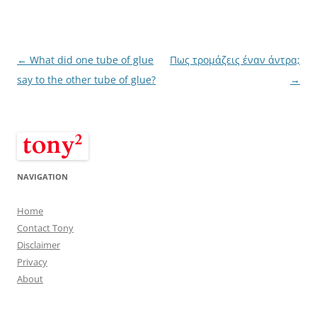
Post
←
What did one tube of glue
Πως τρομάζεις έναν άντρα;
navigation
say to the other tube of glue?
→
NAVIGATION
Home
Contact Tony
Disclaimer
Privacy
About