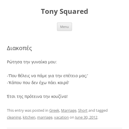
Skip
to
Tony Squared
content
Menu
Διακοπές
Ρώτησα την γυναίκα μου:
-‘Που θέλεις να πάμε για την επέτειο μας;’
-‘Κάπου που δεν έχω πάει καιρό’
Έτσι της πρότεινα την κουζίνα!
This entry was posted in
Greek
,
Marriage
,
Short
and tagged
cleaning
,
kitchen
,
marriage
,
vacation
on
June 30, 2012
.